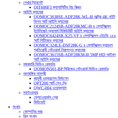
লেখার ট্যাবলেট
QIT600F3 ক্যাপাসিটিভ টাচ স্ক্রিন
আইপি ক্যামেরা
QOMOC3638SE-ADF28K-WL-l0 ​​আল্ট্রা 4K নাইট
ভিশন স্মার্ট আইপি ক্যামেরা
QOMOC2124SB-ADF28KMC-l0 ৪ মেগাপিক্সেল
ইন্টেলিজেন্ট অ্যালার্ম সিকিউরিটি আইপি ক্যামেরা
QOMOC6424SR-X25-VF ৪ মেগাপিক্সেল এইচডি ২৫x
স্মার্ট পিটিজেড ক্যামেরা
QOMOC324LE-DSF28K-G ৪ মেগাপিক্সেল ভ্যান্ডাল
প্রতিরোধী নেটওয়ার্ক নিরাপত্তা ক্যামেরা
QOMOC3615SB-ADF28KM-l0 5MP HD আইবল
স্মার্ট আইপি ক্যামেরা
নজরদারি ভিডিও রেকর্ডার
QOMON501-BP সিরিজের নেটওয়ার্ক ভিডিও রেকর্ডার
আনুষঙ্গিক সামগ্রী
বহুমুখী ওয়্যারলেস কিউপেন
QPT200 স্মার্ট পেন ট্রে
QWC-004 ওয়েবক্যাম
সফটওয়্যার
ফ্লো!ওয়ার্কস প্রো
কিউভোট
সংবাদ
কোম্পানির খবর
শিল্প সংবাদ