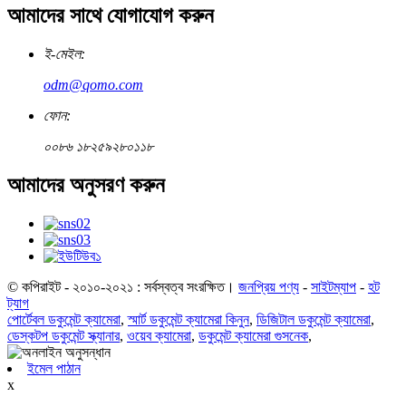
আমাদের সাথে যোগাযোগ করুন
ই-মেইল:
odm@qomo.com
ফোন:
০০৮৬ ১৮২৫৯২৮০১১৮
আমাদের অনুসরণ করুন
© কপিরাইট - ২০১০-২০২১ : সর্বস্বত্ব সংরক্ষিত।
জনপ্রিয় পণ্য
-
সাইটম্যাপ
-
হট
ট্যাগ
পোর্টেবল ডকুমেন্ট ক্যামেরা
,
স্মার্ট ডকুমেন্ট ক্যামেরা কিনুন
,
ডিজিটাল ডকুমেন্ট ক্যামেরা
,
ডেস্কটপ ডকুমেন্ট স্ক্যানার
,
ওয়েব ক্যামেরা
,
ডকুমেন্ট ক্যামেরা গুসনেক
,
ইমেল পাঠান
x