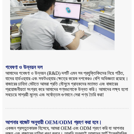
গবেষণা ও উন্নয়ন দল
আমাদের গবেষণা ও উন্নয়ন (R&D) দলটি এমন সব প্রযুক্তিবিদদের নিয়ে গঠিত,
যাদের হার্ডওয়্যার এবং সফটওয়্যার ক্ষেত্রে কয়েক দশকেরও বেশি অভিজ্ঞতা রয়েছে।
বাজারের চাহিদা মেটাতে আমরা প্রতি মৌসুমে গ্রাহকদের মতামত এবং বাজারের
প্রয়োজনীয়তা সংগ্রহ করে আমাদের পণ্যগুলোকে উন্নত করি। আমাদের লক্ষ্য হলো
সবচেয়ে সাশ্রয়ী মূল্যে এবং সর্বোত্তম গুণমানে সেরা পণ্য তৈরি করা!
আপনার বাজেট অনুযায়ী OEM/ODM গ্রহণ করা হবে।
একজন প্রস্তুতকারক হিসেবে, আমরা OEM এবং ODM গ্রহণ করি যা আপনার
লক্ষ্য এবং বাজারের চাহিদা পূরণ করবে। আপনি অবশ্যই আমাদের স্মার্ট ইলেকট্রনিক