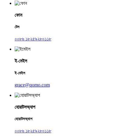
ফোন
টেল
০০৮৬ ১৮২৫৯২৮০১১৮
ই-মেইল
ই-মেইল
grace@qomo.com
হোয়াটসঅ্যাপ
হোয়াটসঅ্যাপ
০০৮৬ ১৮২৫৯২৮০১১৮