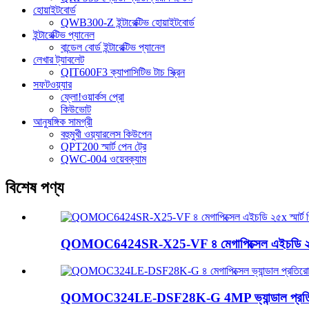
হোয়াইটবোর্ড
QWB300-Z ইন্টারেক্টিভ হোয়াইটবোর্ড
ইন্টারেক্টিভ প্যানেল
বান্ডেল বোর্ড ইন্টারেক্টিভ প্যানেল
লেখার ট্যাবলেট
QIT600F3 ক্যাপাসিটিভ টাচ স্ক্রিন
সফটওয়্যার
ফ্লো!ওয়ার্কস প্রো
কিউভোট
আনুষঙ্গিক সামগ্রী
বহুমুখী ওয়্যারলেস কিউপেন
QPT200 স্মার্ট পেন ট্রে
QWC-004 ওয়েবক্যাম
বিশেষ পণ্য
QOMOC6424SR-X25-VF ৪ মেগাপিক্সেল এইচডি ২৫x স্ম
QOMOC324LE-DSF28K-G 4MP ভ্যান্ডাল প্রতিরোধী ন