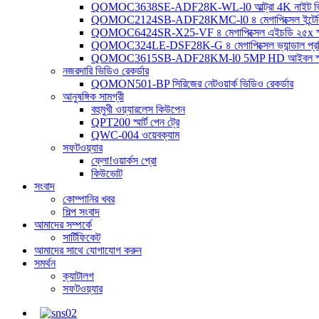
QOMOC3638SE-ADF28K-WL-l0 ​​আল্ট্রা 4K নাইট ভিশন স
QOMOC2124SB-ADF28KMC-l0 ৪ মেগাপিক্সেল ইন্টেলিজেন্ট 
QOMOC6424SR-X25-VF ৪ মেগাপিক্সেল এইচডি ২৫x স্মার্ট
QOMOC324LE-DSF28K-G ৪ মেগাপিক্সেল ভ্যান্ডাল প্রতিরোধী
QOMOC3615SB-ADF28KM-l0 5MP HD আইবল স্মার্ট 
নজরদারি ভিডিও রেকর্ডার
QOMON501-BP সিরিজের নেটওয়ার্ক ভিডিও রেকর্ডার
আনুষঙ্গিক সামগ্রী
বহুমুখী ওয়্যারলেস কিউপেন
QPT200 স্মার্ট পেন ট্রে
QWC-004 ওয়েবক্যাম
সফটওয়্যার
ফ্লো!ওয়ার্কস প্রো
কিউভোট
সংবাদ
কোম্পানির খবর
শিল্প সংবাদ
আমাদের সম্পর্কে
সার্টিফিকেট
আমাদের সাথে যোগাযোগ করুন
সমর্থন
ক্যাটালগ
সফটওয়্যার