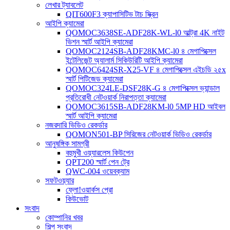
লেখার ট্যাবলেট
QIT600F3 ক্যাপাসিটিভ টাচ স্ক্রিন
আইপি ক্যামেরা
QOMOC3638SE-ADF28K-WL-l0 ​​আল্ট্রা 4K নাইট
ভিশন স্মার্ট আইপি ক্যামেরা
QOMOC2124SB-ADF28KMC-l0 ৪ মেগাপিক্সেল
ইন্টেলিজেন্ট অ্যালার্ম সিকিউরিটি আইপি ক্যামেরা
QOMOC6424SR-X25-VF ৪ মেগাপিক্সেল এইচডি ২৫x
স্মার্ট পিটিজেড ক্যামেরা
QOMOC324LE-DSF28K-G ৪ মেগাপিক্সেল ভ্যান্ডাল
প্রতিরোধী নেটওয়ার্ক নিরাপত্তা ক্যামেরা
QOMOC3615SB-ADF28KM-l0 5MP HD আইবল
স্মার্ট আইপি ক্যামেরা
নজরদারি ভিডিও রেকর্ডার
QOMON501-BP সিরিজের নেটওয়ার্ক ভিডিও রেকর্ডার
আনুষঙ্গিক সামগ্রী
বহুমুখী ওয়্যারলেস কিউপেন
QPT200 স্মার্ট পেন ট্রে
QWC-004 ওয়েবক্যাম
সফটওয়্যার
ফ্লো!ওয়ার্কস প্রো
কিউভোট
সংবাদ
কোম্পানির খবর
শিল্প সংবাদ