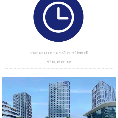
সোমবার-শুক্রবার: সকাল ৯টা থেকে বিকাল ৫টা
শনিবার,
রবিবার: বন্ধ
.