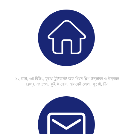
১২ তলা, ৩য় বিল্ডিং, ফুঝো ইন্টারনেট অফ থিংস শিল্প উদ্ভাবন ও উন্নয়ন
কেন্দ্র, নং ১৩৬, কুইকি রোড, মাওয়েই জেলা, ফুঝো, চীন