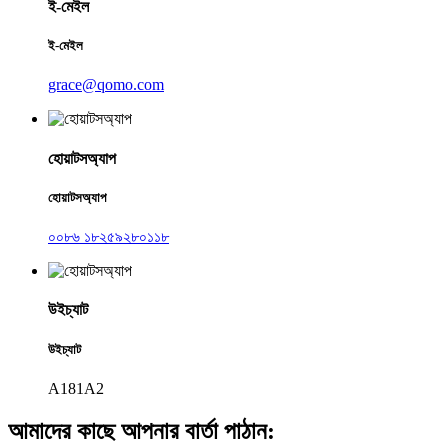
ই-মেইল
ই-মেইল
grace@qomo.com
হোয়াটসঅ্যাপ
হোয়াটসঅ্যাপ
০০৮৬ ১৮২৫৯২৮০১১৮
উইচ্যাট
উইচ্যাট
A181A2
আমাদের কাছে আপনার বার্তা পাঠান: