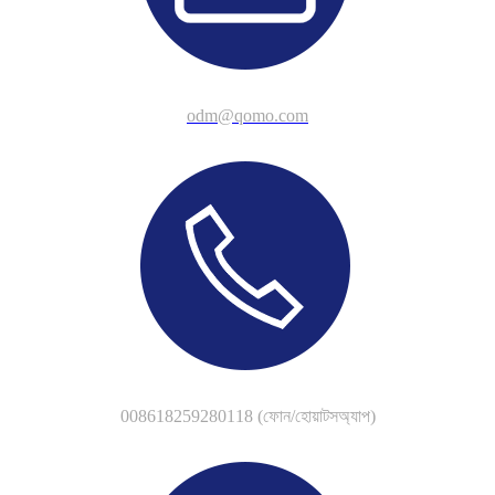
odm@qomo.com
008618259280118 (ফোন/হোয়াটসঅ্যাপ)