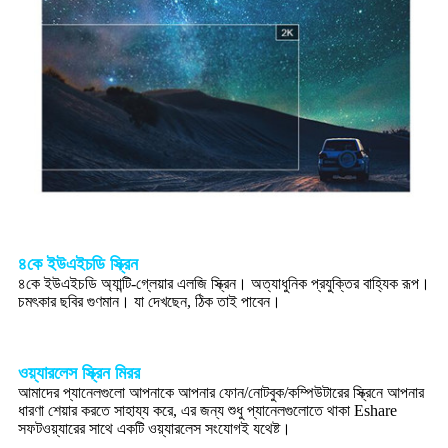
৪কে ইউএইচডি স্ক্রিন
৪কে ইউএইচডি অ্যান্টি-গ্লেয়ার এলজি স্ক্রিন। অত্যাধুনিক প্রযুক্তির বাহ্যিক রূপ।
চমৎকার ছবির গুণমান। যা দেখছেন, ঠিক তাই পাবেন।
ওয়্যারলেস স্ক্রিন মিরর
আমাদের প্যানেলগুলো আপনাকে আপনার ফোন/নোটবুক/কম্পিউটারের স্ক্রিনে আপনার
ধারণা শেয়ার করতে সাহায্য করে, এর জন্য শুধু প্যানেলগুলোতে থাকা Eshare
সফটওয়্যারের সাথে একটি ওয়্যারলেস সংযোগই যথেষ্ট।