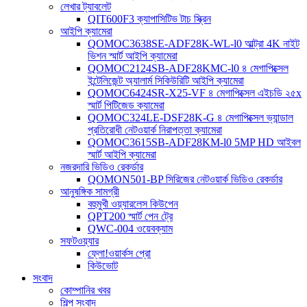
লেখার ট্যাবলেট
QIT600F3 ক্যাপাসিটিভ টাচ স্ক্রিন
আইপি ক্যামেরা
QOMOC3638SE-ADF28K-WL-l0 ​​আল্ট্রা 4K নাইট
ভিশন স্মার্ট আইপি ক্যামেরা
QOMOC2124SB-ADF28KMC-l0 ৪ মেগাপিক্সেল
ইন্টেলিজেন্ট অ্যালার্ম সিকিউরিটি আইপি ক্যামেরা
QOMOC6424SR-X25-VF ৪ মেগাপিক্সেল এইচডি ২৫x
স্মার্ট পিটিজেড ক্যামেরা
QOMOC324LE-DSF28K-G ৪ মেগাপিক্সেল ভ্যান্ডাল
প্রতিরোধী নেটওয়ার্ক নিরাপত্তা ক্যামেরা
QOMOC3615SB-ADF28KM-l0 5MP HD আইবল
স্মার্ট আইপি ক্যামেরা
নজরদারি ভিডিও রেকর্ডার
QOMON501-BP সিরিজের নেটওয়ার্ক ভিডিও রেকর্ডার
আনুষঙ্গিক সামগ্রী
বহুমুখী ওয়্যারলেস কিউপেন
QPT200 স্মার্ট পেন ট্রে
QWC-004 ওয়েবক্যাম
সফটওয়্যার
ফ্লো!ওয়ার্কস প্রো
কিউভোট
সংবাদ
কোম্পানির খবর
শিল্প সংবাদ