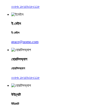
০০৮৬ ১৮২৫৯২৮০১১৮
ই-মেইল
ই-মেইল
grace@qomo.com
হোয়াটসঅ্যাপ
হোয়াটসঅ্যাপ
০০৮৬ ১৮২৫৯২৮০১১৮
উইচ্যাট
উইচ্যাট