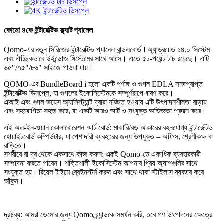
কোমো ৪কে ইন্টারেক্টিভ ফ্ল্যাট প্যানেল
Qomo-এর নতুন সিরিজের ইন্টারেক্টিভ প্যানেল বান্ডলবোর্ড I অ্যান্ড্রয়েড ১৪.০ সিস্টেম
এবং ঐচ্ছিকভাবে উইন্ডোজ সিস্টেমের সাথে আসে। এতে ৫০-পয়েন্ট টাচ রয়েছে। এটি
৬৫″/৭৫″/৮৬″ সাইজে পাওয়া যায়।
QOMO-এর BundleBoard i হলো একটি পূর্ণাঙ্গ ও গুগল EDLA সনদপ্রাপ্ত
ইন্টারেক্টিভ ডিসপ্লে, যা গুগলের ইকোসিস্টেমকে সম্পূর্ণরূপে ধারণ করে।
এআই এবং গুগল ভয়েস অ্যাসিস্ট্যান্ট দ্বারা সজ্জিত হওয়ায় এটি উৎপাদনশীলতা বাড়ায়
এবং সহযোগিতা সহজ করে, যা একটি আরও স্মার্ট ও সংযুক্ত অভিজ্ঞতা প্রদান করে।
এই অল-ইন-ওয়ান কোলাবোরেশন স্মার্ট বোর্ড: মাঝারি/বড় আকারের বহনযোগ্য ইন্টারেক্টিভ
হোয়াইটবোর্ড কম্পিউটার, যা পেশাদারী ব্যবহারের জন্য উপযুক্ত – অফিস, শ্রেণীকক্ষ বা
বাড়িতে।
সশরীরে বা দূর থেকে একসাথে কাজ করুন: একই Qomo-তে একাধিক ব্যবহারকারী
সম্পাদনা করতে পারেন। শক্তিশালী ইকোসিস্টেম আপনার প্রিয় অ্যাপগুলির সাথে
সংযুক্ত হয়। রিয়েল টাইমে ব্রেইনস্টর্ম করুন এবং সাথে থাকা স্টাইলাস ব্যবহার করে
আঁকুন।
দ্রষ্টব্য: আমরা ডেমোর জন্য Qomo ব্র্যান্ডকে সমর্থন করি, তবে গণ উৎপাদনের ক্ষেত্রে