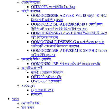
লেখার ট্যাবলেট
QIT600F3 ক্যাপাসিটিভ টাচ স্ক্রিন
আইপি ক্যামেরা
QOMOC3638SE-ADF28K-WL-l0 ​​আল্ট্রা 4K নাইট
ভিশন স্মার্ট আইপি ক্যামেরা
QOMOC2124SB-ADF28KMC-l0 ৪ মেগাপিক্সেল
ইন্টেলিজেন্ট অ্যালার্ম সিকিউরিটি আইপি ক্যামেরা
QOMOC6424SR-X25-VF ৪ মেগাপিক্সেল এইচডি ২৫x
স্মার্ট পিটিজেড ক্যামেরা
QOMOC324LE-DSF28K-G ৪ মেগাপিক্সেল ভ্যান্ডাল
প্রতিরোধী নেটওয়ার্ক নিরাপত্তা ক্যামেরা
QOMOC3615SB-ADF28KM-l0 5MP HD আইবল
স্মার্ট আইপি ক্যামেরা
নজরদারি ভিডিও রেকর্ডার
QOMON501-BP সিরিজের নেটওয়ার্ক ভিডিও রেকর্ডার
আনুষঙ্গিক সামগ্রী
বহুমুখী ওয়্যারলেস কিউপেন
QPT200 স্মার্ট পেন ট্রে
QWC-004 ওয়েবক্যাম
সফটওয়্যার
ফ্লো!ওয়ার্কস প্রো
কিউভোট
সংবাদ
কোম্পানির খবর
শিল্প সংবাদ