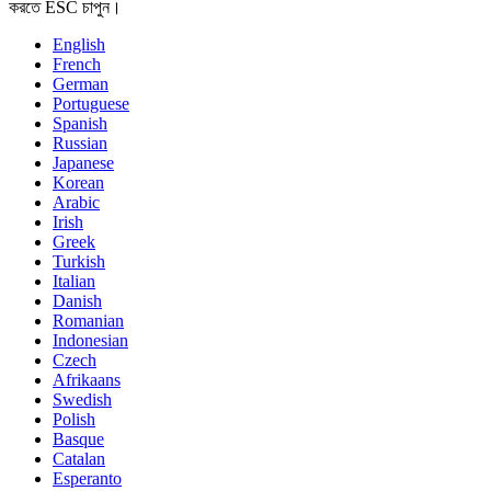
করতে ESC চাপুন।
English
French
German
Portuguese
Spanish
Russian
Japanese
Korean
Arabic
Irish
Greek
Turkish
Italian
Danish
Romanian
Indonesian
Czech
Afrikaans
Swedish
Polish
Basque
Catalan
Esperanto