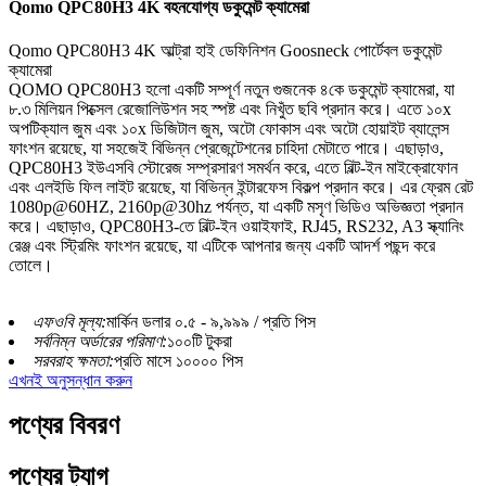
Qomo QPC80H3 4K বহনযোগ্য ডকুমেন্ট ক্যামেরা
Qomo QPC80H3 4K আল্ট্রা হাই ডেফিনিশন Goosneck পোর্টেবল ডকুমেন্ট
ক্যামেরা
QOMO QPC80H3 হলো একটি সম্পূর্ণ নতুন গুজনেক ৪কে ডকুমেন্ট ক্যামেরা, যা
৮.৩ মিলিয়ন পিক্সেল রেজোলিউশন সহ স্পষ্ট এবং নিখুঁত ছবি প্রদান করে। এতে ১০x
অপটিক্যাল জুম এবং ১০x ডিজিটাল জুম, অটো ফোকাস এবং অটো হোয়াইট ব্যালেন্স
ফাংশন রয়েছে, যা সহজেই বিভিন্ন প্রেজেন্টেশনের চাহিদা মেটাতে পারে। এছাড়াও,
QPC80H3 ইউএসবি স্টোরেজ সম্প্রসারণ সমর্থন করে, এতে বিল্ট-ইন মাইক্রোফোন
এবং এলইডি ফিল লাইট রয়েছে, যা বিভিন্ন ইন্টারফেস বিকল্প প্রদান করে। এর ফ্রেম রেট
1080p@60HZ, 2160p@30hz পর্যন্ত, যা একটি মসৃণ ভিডিও অভিজ্ঞতা প্রদান
করে। এছাড়াও, QPC80H3-তে বিল্ট-ইন ওয়াইফাই, RJ45, RS232, A3 স্ক্যানিং
রেঞ্জ এবং স্ট্রিমিং ফাংশন রয়েছে, যা এটিকে আপনার জন্য একটি আদর্শ পছন্দ করে
তোলে।
এফওবি মূল্য:
মার্কিন ডলার ০.৫ - ৯,৯৯৯ / প্রতি পিস
সর্বনিম্ন অর্ডারের পরিমাণ:
১০০টি টুকরা
সরবরাহ ক্ষমতা:
প্রতি মাসে ১০০০০ পিস
এখনই অনুসন্ধান করুন
পণ্যের বিবরণ
পণ্যের ট্যাগ