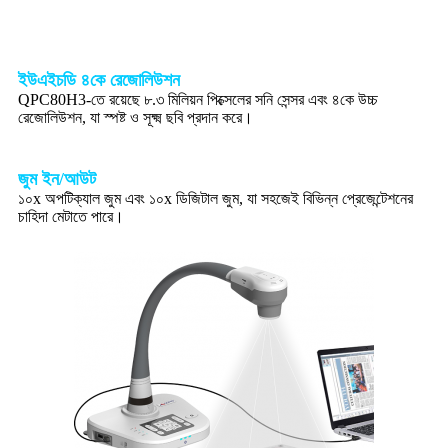
ইউএইচডি ৪কে রেজোলিউশন
QPC80H3-তে রয়েছে ৮.৩ মিলিয়ন পিক্সেলের সনি সেন্সর এবং ৪কে উচ্চ
রেজোলিউশন, যা স্পষ্ট ও সূক্ষ্ম ছবি প্রদান করে।
জুম ইন/আউট
১০x অপটিক্যাল জুম এবং ১০x ডিজিটাল জুম, যা সহজেই বিভিন্ন প্রেজেন্টেশনের
চাহিদা মেটাতে পারে।