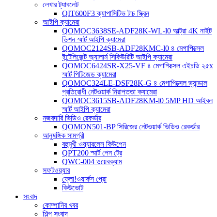
লেখার ট্যাবলেট
QIT600F3 ক্যাপাসিটিভ টাচ স্ক্রিন
আইপি ক্যামেরা
QOMOC3638SE-ADF28K-WL-l0 ​​আল্ট্রা 4K নাইট
ভিশন স্মার্ট আইপি ক্যামেরা
QOMOC2124SB-ADF28KMC-l0 ৪ মেগাপিক্সেল
ইন্টেলিজেন্ট অ্যালার্ম সিকিউরিটি আইপি ক্যামেরা
QOMOC6424SR-X25-VF ৪ মেগাপিক্সেল এইচডি ২৫x
স্মার্ট পিটিজেড ক্যামেরা
QOMOC324LE-DSF28K-G ৪ মেগাপিক্সেল ভ্যান্ডাল
প্রতিরোধী নেটওয়ার্ক নিরাপত্তা ক্যামেরা
QOMOC3615SB-ADF28KM-l0 5MP HD আইবল
স্মার্ট আইপি ক্যামেরা
নজরদারি ভিডিও রেকর্ডার
QOMON501-BP সিরিজের নেটওয়ার্ক ভিডিও রেকর্ডার
আনুষঙ্গিক সামগ্রী
বহুমুখী ওয়্যারলেস কিউপেন
QPT200 স্মার্ট পেন ট্রে
QWC-004 ওয়েবক্যাম
সফটওয়্যার
ফ্লো!ওয়ার্কস প্রো
কিউভোট
সংবাদ
কোম্পানির খবর
শিল্প সংবাদ