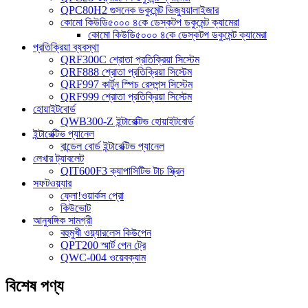
QPC80H2 গুসনেক ডকুমেন্ট ভিজ্যুয়ালাইজার
কোমো কিউডি৫০০০ ৪কে ডেস্কটপ ডকুমেন্ট ক্যামেরা
কোমো কিউডি৫০০০ ৪কে ডেস্কটপ ডকুমেন্ট ক্যামেরা
প্রতিক্রিয়া ব্যবস্থা
QRF300C শ্রোতা প্রতিক্রিয়া সিস্টেম
QRF888 শ্রোতা প্রতিক্রিয়া সিস্টেম
QRF997 কার্টুন স্পিচ রেসপন্স সিস্টেম
QRF999 শ্রোতা প্রতিক্রিয়া সিস্টেম
হোয়াইটবোর্ড
QWB300-Z ইন্টারেক্টিভ হোয়াইটবোর্ড
ইন্টারেক্টিভ প্যানেল
বান্ডেল বোর্ড ইন্টারেক্টিভ প্যানেল
লেখার ট্যাবলেট
QIT600F3 ক্যাপাসিটিভ টাচ স্ক্রিন
সফটওয়্যার
ফ্লো!ওয়ার্কস প্রো
কিউভোট
আনুষঙ্গিক সামগ্রী
বহুমুখী ওয়্যারলেস কিউপেন
QPT200 স্মার্ট পেন ট্রে
QWC-004 ওয়েবক্যাম
বিশেষ পণ্য