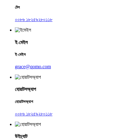
টেল
০০৮৬ ১৮২৫৯২৮০১১৮
ই-মেইল
ই-মেইল
grace@qomo.com
হোয়াটসঅ্যাপ
হোয়াটসঅ্যাপ
০০৮৬ ১৮২৫৯২৮০১১৮
উইচ্যাট