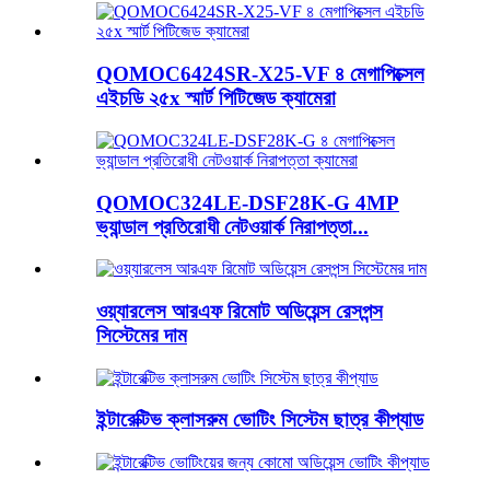
QOMOC6424SR-X25-VF ৪ মেগাপিক্সেল
এইচডি ২৫x স্মার্ট পিটিজেড ক্যামেরা
QOMOC324LE-DSF28K-G 4MP
ভ্যান্ডাল প্রতিরোধী নেটওয়ার্ক নিরাপত্তা...
ওয়্যারলেস আরএফ রিমোট অডিয়েন্স রেসপন্স
সিস্টেমের দাম
ইন্টারেক্টিভ ক্লাসরুম ভোটিং সিস্টেম ছাত্র কীপ্যাড