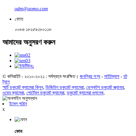
odm@qomo.com
ফোন:
০০৮৬ ১৮২৫৯২৮০১১৮
আমাদের অনুসরণ করুন
© কপিরাইট - ২০১০-২০২১ : সর্বস্বত্ব সংরক্ষিত।
জনপ্রিয় পণ্য
-
সাইটম্যাপ
-
হট
ট্যাগ
স্মার্ট ডকুমেন্ট ক্যামেরা কিনুন
,
ডিজিটাল ডকুমেন্ট ক্যামেরা
,
ডেস্কটপ ডকুমেন্ট স্ক্যানার
,
ওয়েব ক্যামেরা
,
পোর্টেবল ডকুমেন্ট ক্যামেরা
,
ডকুমেন্ট ক্যামেরা গুসনেক
,
ইমেল পাঠান
x
ফোন