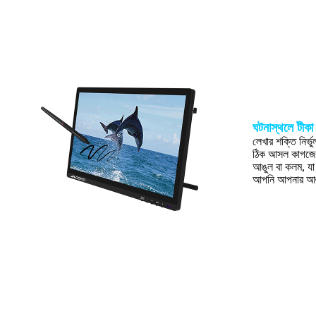
ঘটনাস্থলে টীকা
লেখার শক্তি নির্
ঠিক আসল কাগজের
আঙুল বা কলম, যা 
আপনি আপনার আঙু