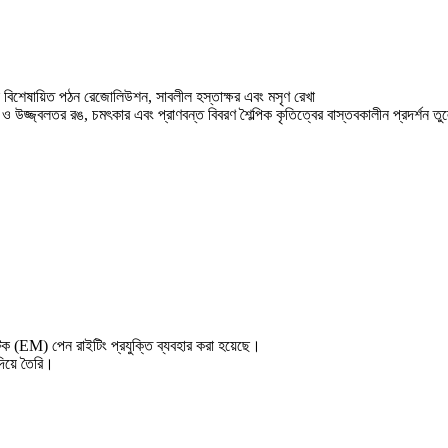
শেষায়িত পঠন রেজোলিউশন, সাবলীল হস্তাক্ষর এবং মসৃণ রেখা
 ও উজ্জ্বলতর রঙ, চমৎকার এবং প্রাণবন্ত বিবরণ শৈল্পিক কৃতিত্বের বাস্তবকালীন প্রদর্শন ত
েটিক (EM) পেন রাইটিং প্রযুক্তি ব্যবহার করা হয়েছে।
দিয়ে তৈরি।