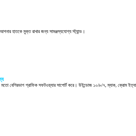
নার হাতকে মুক্ত রাখার জন্য সামঞ্জস্যযোগ্য স্ট্যান্ড।
স্য
তো বেশিরভাগ গ্রাফিক সফটওয়্যার সাপোর্ট করে। উইন্ডোজ ১০/৮/৭, ম্যাক, ক্রোম ইত্য