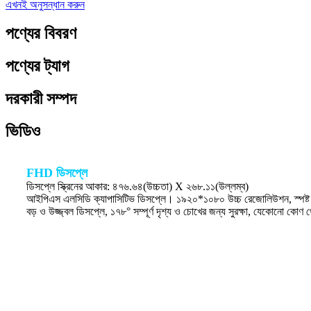
এখনই অনুসন্ধান করুন
পণ্যের বিবরণ
পণ্যের ট্যাগ
দরকারী সম্পদ
ভিডিও
FHD ডিসপ্লে
ডিসপ্লে স্ক্রিনের আকার: ৪৭৬.৬৪(উচ্চতা) X ২৬৮.১১(উল্লম্ব)
আইপিএস এলসিডি ক্যাপাসিটিভ ডিসপ্লে। ১৯২০*১০৮০ উচ্চ রেজোলিউশন, স্পষ্ট দ
বড় ও উজ্জ্বল ডিসপ্লে, ১৭৮° সম্পূর্ণ দৃশ্য ও চোখের জন্য সুরক্ষা, যেকোনো কো