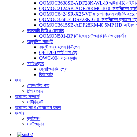
QOMOC3638SE-ADF28K-WL-l0 ​​আল্ট্রা 4K নাইট ভিশন স
QOMOC2124SB-ADF28KMC-l0 ৪ মেগাপিক্সেল ইন্টেলিজেন্ট 
QOMOC6424SR-X25-VF ৪ মেগাপিক্সেল এইচডি ২৫x স্মার্ট
QOMOC324LE-DSF28K-G ৪ মেগাপিক্সেল ভ্যান্ডাল প্রতিরোধী
QOMOC3615SB-ADF28KM-l0 5MP HD আইবল স্মার্ট 
নজরদারি ভিডিও রেকর্ডার
QOMON501-BP সিরিজের নেটওয়ার্ক ভিডিও রেকর্ডার
আনুষঙ্গিক সামগ্রী
বহুমুখী ওয়্যারলেস কিউপেন
QPT200 স্মার্ট পেন ট্রে
QWC-004 ওয়েবক্যাম
সফটওয়্যার
ফ্লো!ওয়ার্কস প্রো
কিউভোট
সংবাদ
কোম্পানির খবর
শিল্প সংবাদ
আমাদের সম্পর্কে
সার্টিফিকেট
আমাদের সাথে যোগাযোগ করুন
সমর্থন
ক্যাটালগ
সফটওয়্যার