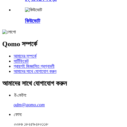
কিউভোট
Qomo সম্পর্কে
আমাদের সম্পর্কে
সার্টিফিকেট
প্রায়শই জিজ্ঞাসিত প্রশ্নাবলী
আমাদের সাথে যোগাযোগ করুন
আমাদের সাথে যোগাযোগ করুন
ই-মেইল:
odm@qomo.com
ফোন:
০০৮৬ ১৮২৫৯২৮০১১৮