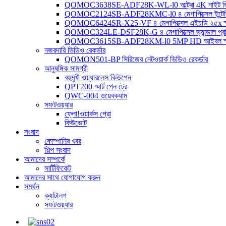
QOMOC3638SE-ADF28K-WL-l0 ​​আল্ট্রা 4K নাইট ভিশন স
QOMOC2124SB-ADF28KMC-l0 ৪ মেগাপিক্সেল ইন্টেলিজেন্ট 
QOMOC6424SR-X25-VF ৪ মেগাপিক্সেল এইচডি ২৫x স্মার্ট
QOMOC324LE-DSF28K-G ৪ মেগাপিক্সেল ভ্যান্ডাল প্রতিরোধী
QOMOC3615SB-ADF28KM-l0 5MP HD আইবল স্মার্ট 
নজরদারি ভিডিও রেকর্ডার
QOMON501-BP সিরিজের নেটওয়ার্ক ভিডিও রেকর্ডার
আনুষঙ্গিক সামগ্রী
বহুমুখী ওয়্যারলেস কিউপেন
QPT200 স্মার্ট পেন ট্রে
QWC-004 ওয়েবক্যাম
সফটওয়্যার
ফ্লো!ওয়ার্কস প্রো
কিউভোট
সংবাদ
কোম্পানির খবর
শিল্প সংবাদ
আমাদের সম্পর্কে
সার্টিফিকেট
আমাদের সাথে যোগাযোগ করুন
সমর্থন
ক্যাটালগ
সফটওয়্যার