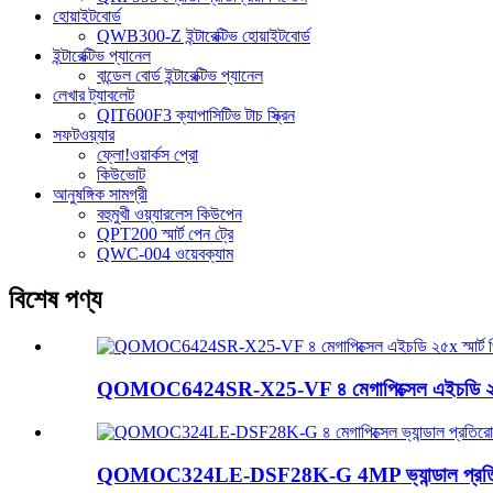
হোয়াইটবোর্ড
QWB300-Z ইন্টারেক্টিভ হোয়াইটবোর্ড
ইন্টারেক্টিভ প্যানেল
বান্ডেল বোর্ড ইন্টারেক্টিভ প্যানেল
লেখার ট্যাবলেট
QIT600F3 ক্যাপাসিটিভ টাচ স্ক্রিন
সফটওয়্যার
ফ্লো!ওয়ার্কস প্রো
কিউভোট
আনুষঙ্গিক সামগ্রী
বহুমুখী ওয়্যারলেস কিউপেন
QPT200 স্মার্ট পেন ট্রে
QWC-004 ওয়েবক্যাম
বিশেষ পণ্য
QOMOC6424SR-X25-VF ৪ মেগাপিক্সেল এইচডি ২৫x স্ম
QOMOC324LE-DSF28K-G 4MP ভ্যান্ডাল প্রতিরোধী ন