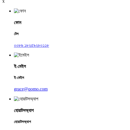
x
ফোন
টেল
০০৮৬ ১৮২৫৯২৮০১১৮
ই-মেইল
ই-মেইল
grace@qomo.com
হোয়াটসঅ্যাপ
হোয়াটসঅ্যাপ