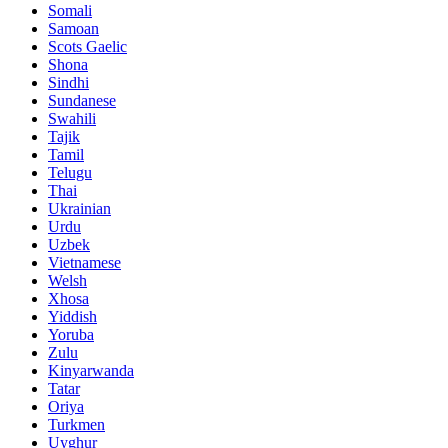
Somali
Samoan
Scots Gaelic
Shona
Sindhi
Sundanese
Swahili
Tajik
Tamil
Telugu
Thai
Ukrainian
Urdu
Uzbek
Vietnamese
Welsh
Xhosa
Yiddish
Yoruba
Zulu
Kinyarwanda
Tatar
Oriya
Turkmen
Uyghur