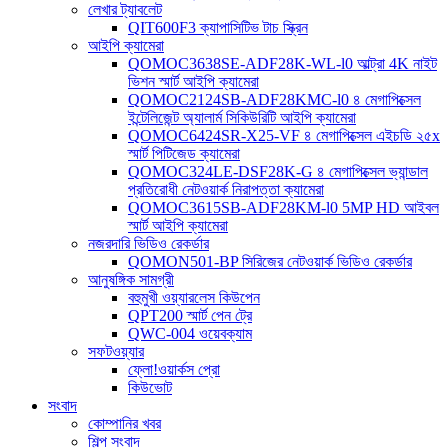
লেখার ট্যাবলেট
QIT600F3 ক্যাপাসিটিভ টাচ স্ক্রিন
আইপি ক্যামেরা
QOMOC3638SE-ADF28K-WL-l0 ​​আল্ট্রা 4K নাইট
ভিশন স্মার্ট আইপি ক্যামেরা
QOMOC2124SB-ADF28KMC-l0 ৪ মেগাপিক্সেল
ইন্টেলিজেন্ট অ্যালার্ম সিকিউরিটি আইপি ক্যামেরা
QOMOC6424SR-X25-VF ৪ মেগাপিক্সেল এইচডি ২৫x
স্মার্ট পিটিজেড ক্যামেরা
QOMOC324LE-DSF28K-G ৪ মেগাপিক্সেল ভ্যান্ডাল
প্রতিরোধী নেটওয়ার্ক নিরাপত্তা ক্যামেরা
QOMOC3615SB-ADF28KM-l0 5MP HD আইবল
স্মার্ট আইপি ক্যামেরা
নজরদারি ভিডিও রেকর্ডার
QOMON501-BP সিরিজের নেটওয়ার্ক ভিডিও রেকর্ডার
আনুষঙ্গিক সামগ্রী
বহুমুখী ওয়্যারলেস কিউপেন
QPT200 স্মার্ট পেন ট্রে
QWC-004 ওয়েবক্যাম
সফটওয়্যার
ফ্লো!ওয়ার্কস প্রো
কিউভোট
সংবাদ
কোম্পানির খবর
শিল্প সংবাদ