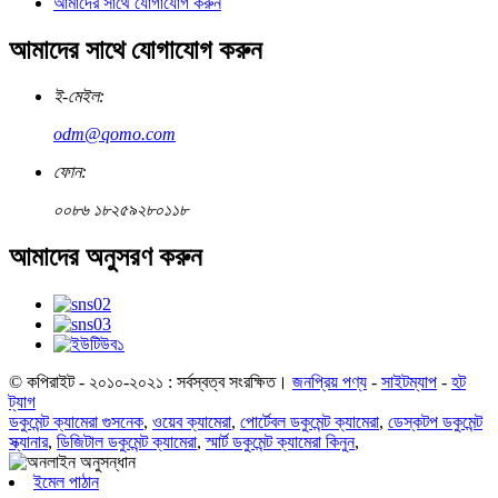
আমাদের সাথে যোগাযোগ করুন
আমাদের সাথে যোগাযোগ করুন
ই-মেইল:
odm@qomo.com
ফোন:
০০৮৬ ১৮২৫৯২৮০১১৮
আমাদের অনুসরণ করুন
© কপিরাইট - ২০১০-২০২১ : সর্বস্বত্ব সংরক্ষিত।
জনপ্রিয় পণ্য
-
সাইটম্যাপ
-
হট
ট্যাগ
ডকুমেন্ট ক্যামেরা গুসনেক
,
ওয়েব ক্যামেরা
,
পোর্টেবল ডকুমেন্ট ক্যামেরা
,
ডেস্কটপ ডকুমেন্ট
স্ক্যানার
,
ডিজিটাল ডকুমেন্ট ক্যামেরা
,
স্মার্ট ডকুমেন্ট ক্যামেরা কিনুন
,
ইমেল পাঠান