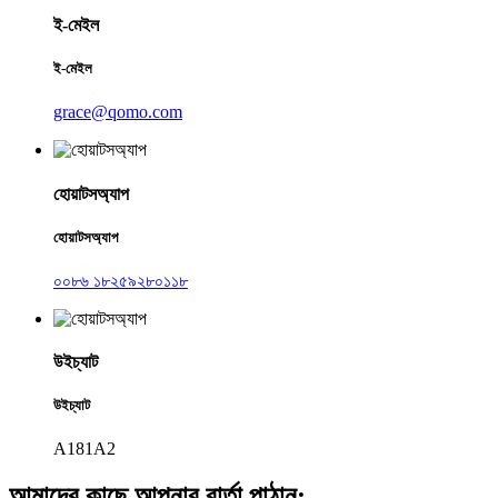
ই-মেইল
ই-মেইল
grace@qomo.com
হোয়াটসঅ্যাপ
হোয়াটসঅ্যাপ
০০৮৬ ১৮২৫৯২৮০১১৮
উইচ্যাট
উইচ্যাট
A181A2
আমাদের কাছে আপনার বার্তা পাঠান: