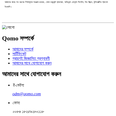
আমাদের কাছে সব ধরনের শিক্ষামূলক সরঞ্জাম রয়েছে, যেমন ডকুমেন্ট ক্যামেরা, অডিয়েন্স রেসপন্স সিস্টেম, টাচ স্ক্রিন, ইন্টারেক্টিভ প্যানেল
ইত্যাদি।
Qomo সম্পর্কে
আমাদের সম্পর্কে
সার্টিফিকেট
প্রায়শই জিজ্ঞাসিত প্রশ্নাবলী
আমাদের সাথে যোগাযোগ করুন
আমাদের সাথে যোগাযোগ করুন
ই-মেইল:
odm@qomo.com
ফোন:
০০৮৬ ১৮২৫৯২৮০১১৮