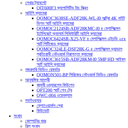
লেখার ট্যাবলেট
QIT600F3 ক্যাপাসিটিভ টাচ স্ক্রিন
আইপি ক্যামেরা
QOMOC3638SE-ADF28K-WL-l0 ​​আল্ট্রা 4K নাইট
ভিশন স্মার্ট আইপি ক্যামেরা
QOMOC2124SB-ADF28KMC-l0 ৪ মেগাপিক্সেল
ইন্টেলিজেন্ট অ্যালার্ম সিকিউরিটি আইপি ক্যামেরা
QOMOC6424SR-X25-VF ৪ মেগাপিক্সেল এইচডি ২৫x
স্মার্ট পিটিজেড ক্যামেরা
QOMOC324LE-DSF28K-G ৪ মেগাপিক্সেল ভ্যান্ডাল
প্রতিরোধী নেটওয়ার্ক নিরাপত্তা ক্যামেরা
QOMOC3615SB-ADF28KM-l0 5MP HD আইবল
স্মার্ট আইপি ক্যামেরা
নজরদারি ভিডিও রেকর্ডার
QOMON501-BP সিরিজের নেটওয়ার্ক ভিডিও রেকর্ডার
আনুষঙ্গিক সামগ্রী
বহুমুখী ওয়্যারলেস কিউপেন
QPT200 স্মার্ট পেন ট্রে
QWC-004 ওয়েবক্যাম
সফটওয়্যার
ফ্লো!ওয়ার্কস প্রো
কিউভোট
সংবাদ
কোম্পানির খবর
শিল্প সংবাদ