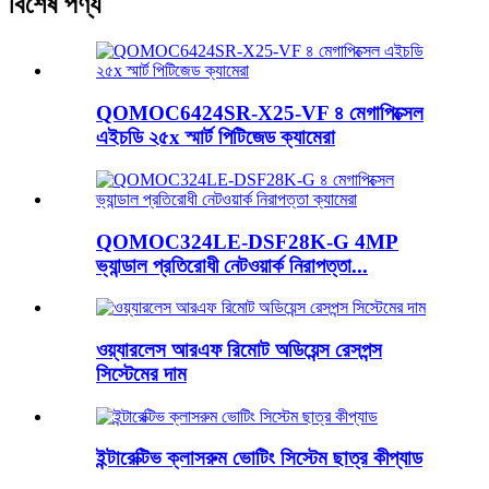
বিশেষ পণ্য
QOMOC6424SR-X25-VF ৪ মেগাপিক্সেল
এইচডি ২৫x স্মার্ট পিটিজেড ক্যামেরা
QOMOC324LE-DSF28K-G 4MP
ভ্যান্ডাল প্রতিরোধী নেটওয়ার্ক নিরাপত্তা...
ওয়্যারলেস আরএফ রিমোট অডিয়েন্স রেসপন্স
সিস্টেমের দাম
ইন্টারেক্টিভ ক্লাসরুম ভোটিং সিস্টেম ছাত্র কীপ্যাড