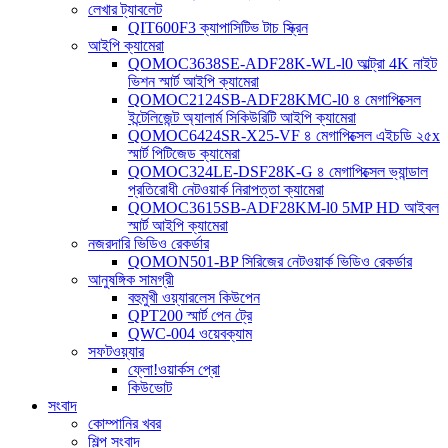
লেখার ট্যাবলেট
QIT600F3 ক্যাপাসিটিভ টাচ স্ক্রিন
আইপি ক্যামেরা
QOMOC3638SE-ADF28K-WL-l0 ​​আল্ট্রা 4K নাইট
ভিশন স্মার্ট আইপি ক্যামেরা
QOMOC2124SB-ADF28KMC-l0 ৪ মেগাপিক্সেল
ইন্টেলিজেন্ট অ্যালার্ম সিকিউরিটি আইপি ক্যামেরা
QOMOC6424SR-X25-VF ৪ মেগাপিক্সেল এইচডি ২৫x
স্মার্ট পিটিজেড ক্যামেরা
QOMOC324LE-DSF28K-G ৪ মেগাপিক্সেল ভ্যান্ডাল
প্রতিরোধী নেটওয়ার্ক নিরাপত্তা ক্যামেরা
QOMOC3615SB-ADF28KM-l0 5MP HD আইবল
স্মার্ট আইপি ক্যামেরা
নজরদারি ভিডিও রেকর্ডার
QOMON501-BP সিরিজের নেটওয়ার্ক ভিডিও রেকর্ডার
আনুষঙ্গিক সামগ্রী
বহুমুখী ওয়্যারলেস কিউপেন
QPT200 স্মার্ট পেন ট্রে
QWC-004 ওয়েবক্যাম
সফটওয়্যার
ফ্লো!ওয়ার্কস প্রো
কিউভোট
সংবাদ
কোম্পানির খবর
শিল্প সংবাদ