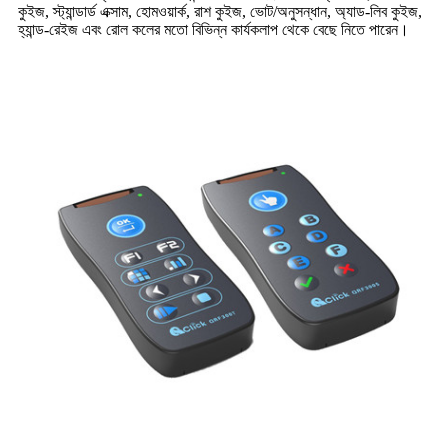
কুইজ, স্ট্যান্ডার্ড এক্সাম, হোমওয়ার্ক, রাশ কুইজ, ভোট/অনুসন্ধান, অ্যাড-লিব কুইজ,
হ্যান্ড-রেইজ এবং রোল কলের মতো বিভিন্ন কার্যকলাপ থেকে বেছে নিতে পারেন।