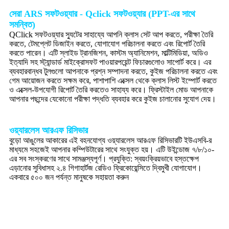
সেরা ARS সফটওয়্যার - Qclick সফটওয়্যার (PPT-এর সাথে
সমন্বিত)
QClick সফটওয়্যার স্যুটের সাহায্যে আপনি ক্লাস সেট আপ করতে, পরীক্ষা তৈরি
করতে, টেমপ্লেট ডিজাইন করতে, যোগাযোগ পরিচালনা করতে এবং রিপোর্ট তৈরি
করতে পারেন। এটি স্লাইড ট্রানজিশন, কাস্টম অ্যানিমেশন, মাল্টিমিডিয়া, অডিও
ইত্যাদি সহ স্ট্যান্ডার্ড মাইক্রোসফট পাওয়ারপয়েন্ট ফিচারগুলোও সাপোর্ট করে। এর
ব্যবহারবান্ধব টুলগুলো আপনাকে প্রশ্ন সম্পাদনা করতে, কুইজ পরিচালনা করতে এবং
গেম আয়োজন করতে সক্ষম করে, পাশাপাশি এক্সেল থেকে ক্লাস লিস্ট ইম্পোর্ট করতে
ও এক্সেল-উপযোগী রিপোর্ট তৈরি করতেও সাহায্য করে। ফ্রিস্টাইল মোড আপনাকে
আপনার পছন্দের যেকোনো পরীক্ষা পদ্ধতি ব্যবহার করে কুইজ চালানোর সুযোগ দেয়।
ওয়্যারলেস আরএফ রিসিভার
বুড়ো আঙুলের আকারের এই বহনযোগ্য ওয়্যারলেস আরএফ রিসিভারটি ইউএসবি-র
মাধ্যমে সহজেই আপনার কম্পিউটারের সাথে সংযুক্ত হয়। এটি উইন্ডোজ ৭/৮/১০-
এর সব সংস্করণের সাথে সামঞ্জস্যপূর্ণ। প্রযুক্তি: স্বয়ংক্রিয়ভাবে হস্তক্ষেপ
এড়ানোর সুবিধাসহ ২.৪ গিগাহার্টজ রেডিও ফ্রিকোয়েন্সিতে দ্বিমুখী যোগাযোগ।
একবারে ৫০০ জন পর্যন্ত মানুষকে সহায়তা করুন