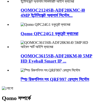
QOMOC2124SB-ADF28KMC-l0
4MP ইন্টেলিজেন্ট অ্যালার্ম সিস্টেম...
Qomo QPC24G1 ডকুমেন্ট ক্যামেরা
QOMOC3615SB-ADF28KM-l0 5MP
HD Eyeball Smart IP ...
স্পিচ রিকগনিশন সহ QRF997 রেসপন্স সিস্টেম
Qomo সম্পর্কে