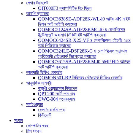
লেখার ট্যাবলেট
QIT600F3 ক্যাপাসিটিভ টাচ স্ক্রিন
আইপি ক্যামেরা
QOMOC3638SE-ADF28K-WL-l0 ​​আল্ট্রা 4K নাইট
ভিশন স্মার্ট আইপি ক্যামেরা
QOMOC2124SB-ADF28KMC-l0 ৪ মেগাপিক্সেল
ইন্টেলিজেন্ট অ্যালার্ম সিকিউরিটি আইপি ক্যামেরা
QOMOC6424SR-X25-VF ৪ মেগাপিক্সেল এইচডি ২৫x
স্মার্ট পিটিজেড ক্যামেরা
QOMOC324LE-DSF28K-G ৪ মেগাপিক্সেল ভ্যান্ডাল
প্রতিরোধী নেটওয়ার্ক নিরাপত্তা ক্যামেরা
QOMOC3615SB-ADF28KM-l0 5MP HD আইবল
স্মার্ট আইপি ক্যামেরা
নজরদারি ভিডিও রেকর্ডার
QOMON501-BP সিরিজের নেটওয়ার্ক ভিডিও রেকর্ডার
আনুষঙ্গিক সামগ্রী
বহুমুখী ওয়্যারলেস কিউপেন
QPT200 স্মার্ট পেন ট্রে
QWC-004 ওয়েবক্যাম
সফটওয়্যার
ফ্লো!ওয়ার্কস প্রো
কিউভোট
সংবাদ
কোম্পানির খবর
শিল্প সংবাদ