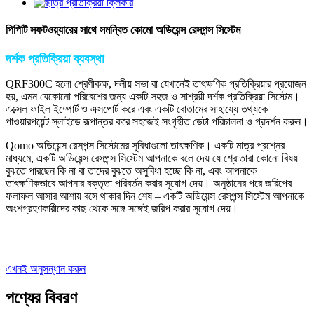
পিপিটি সফটওয়্যারের সাথে সমন্বিত কোমো অডিয়েন্স রেসপন্স সিস্টেম
দর্শক প্রতিক্রিয়া ব্যবস্থা
QRF300C হলো শ্রেণীকক্ষ, দলীয় সভা বা যেখানেই তাৎক্ষণিক প্রতিক্রিয়ার প্রয়োজন
হয়, এমন যেকোনো পরিবেশের জন্য একটি সহজ ও সাশ্রয়ী দর্শক প্রতিক্রিয়া সিস্টেম।
এক্সেল ফাইল ইম্পোর্ট ও এক্সপোর্ট করে এবং একটি বোতামের সাহায্যে তথ্যকে
পাওয়ারপয়েন্ট স্লাইডে রূপান্তর করে সহজেই সংগৃহীত ডেটা পরিচালনা ও প্রদর্শন করুন।
Qomo অডিয়েন্স রেসপন্স সিস্টেমের সুবিধাগুলো তাৎক্ষণিক। একটি মাত্র প্রশ্নের
মাধ্যমে, একটি অডিয়েন্স রেসপন্স সিস্টেম আপনাকে বলে দেয় যে শ্রোতারা কোনো বিষয়
বুঝতে পারছেন কি না বা তাদের বুঝতে অসুবিধা হচ্ছে কি না, এবং আপনাকে
তাৎক্ষণিকভাবে আপনার বক্তৃতা পরিবর্তন করার সুযোগ দেয়। অনুষ্ঠানের পরে জরিপের
ফলাফল আসার আশায় বসে থাকার দিন শেষ – একটি অডিয়েন্স রেসপন্স সিস্টেম আপনাকে
অংশগ্রহণকারীদের কাছ থেকে সঙ্গে সঙ্গেই জরিপ করার সুযোগ দেয়।
এখনই অনুসন্ধান করুন
পণ্যের বিবরণ