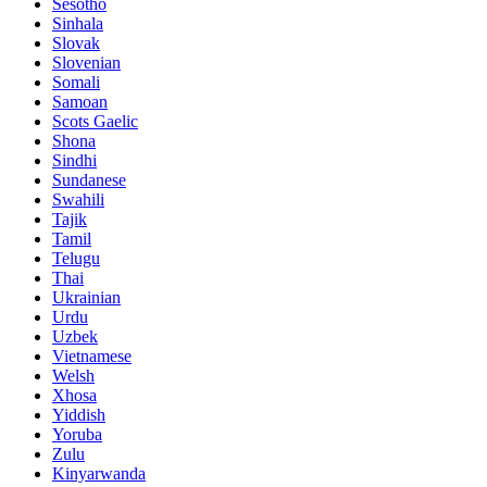
Sesotho
Sinhala
Slovak
Slovenian
Somali
Samoan
Scots Gaelic
Shona
Sindhi
Sundanese
Swahili
Tajik
Tamil
Telugu
Thai
Ukrainian
Urdu
Uzbek
Vietnamese
Welsh
Xhosa
Yiddish
Yoruba
Zulu
Kinyarwanda