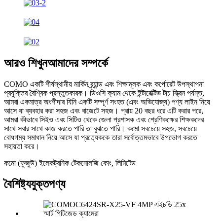
আরও শিখুন
আমাদের সম্পর্কে
COMO একটি শীর্ষস্থানীয় মার্কিন ব্র্যান্ড এবং শিক্ষামূলক এবং কর্পোরেট উপস্থাপনা
প্রযুক্তির বৈশ্বিক প্রস্তুতকারক। ডিওসি ক্যাম থেকে ইন্টারেক্টিভ টাচ স্ক্রিন পর্যন্ত,
আমরা একমাত্র অংশীদার যিনি একটি সম্পূর্ণ সংহত (এবং অভিযোজ্য) পণ্য লাইন নিয়ে
আসে যা ব্যবহার করা সহজ এবং বাজেটে সহজ। প্রায় 20 বছর ধরে এটি করার পরে,
আমরা কীভাবে সিইও এবং সিটিও থেকে জেলা প্রশাসক এবং শ্রেণিকক্ষের শিক্ষকদের
সাথে সবার সাথে কাজ করতে পারি তা বুঝতে পারি। কমো সবচেয়ে সহজ, সবচেয়ে
বোধগম্য সমাধান নিয়ে আসে যা প্রত্যেককে তারা সর্বোত্তমভাবে উপভোগ করতে
সহায়তা করে।
কমো (ফুজুউ) ইলেকট্রনিক টেকনোলজি কোং, লিমিটেড
বৈশিষ্ট্যযুক্ত
পণ্য