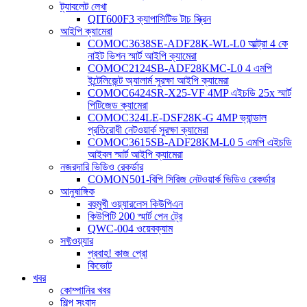
ট্যাবলেট লেখা
QIT600F3 ক্যাপাসিটিভ টাচ স্ক্রিন
আইপি ক্যামেরা
COMOC3638SE-ADF28K-WL-L0 আল্ট্রা 4 কে
নাইট ভিশন স্মার্ট আইপি ক্যামেরা
COMOC2124SB-ADF28KMC-L0 4 এমপি
ইন্টেলিজেন্ট অ্যালার্ম সুরক্ষা আইপি ক্যামেরা
COMOC6424SR-X25-VF 4MP এইচডি 25x স্মার্ট
পিটিজেড ক্যামেরা
COMOC324LE-DSF28K-G 4MP ভ্যান্ডাল
প্রতিরোধী নেটওয়ার্ক সুরক্ষা ক্যামেরা
COMOC3615SB-ADF28KM-L0 5 এমপি এইচডি
আইবল স্মার্ট আইপি ক্যামেরা
নজরদারি ভিডিও রেকর্ডার
COMON501-বিপি সিরিজ নেটওয়ার্ক ভিডিও রেকর্ডার
আনুষাঙ্গিক
বহুমুখী ওয়্যারলেস কিউপিএন
কিউপিটি 200 স্মার্ট পেন ট্রে
QWC-004 ওয়েবক্যাম
সফ্টওয়্যার
প্রবাহ! কাজ প্রো
কিভোট
খবর
কোম্পানির খবর
শিল্প সংবাদ